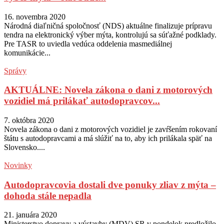
16. novembra 2020
Národná diaľničná spoločnosť (NDS) aktuálne finalizuje prípravu
tendra na elektronický výber mýta, kontrolujú sa súťažné podklady.
Pre TASR to uviedla vedúca oddelenia masmediálnej
komunikácie...
Správy
AKTUÁLNE: Novela zákona o dani z motorových
vozidiel má prilákať autodopravcov...
7. októbra 2020
Novela zákona o dani z motorových vozidiel je zavŕšením rokovaní
štátu s autodopravcami a má slúžiť na to, aby ich prilákala späť na
Slovensko....
Novinky
Autodopravcovia dostali dve ponuky zliav z mýta –
dohoda stále nepadla
21. januára 2020
Ministerstvo dopravy a výstavby (MDV) SR v pondelok predložilo