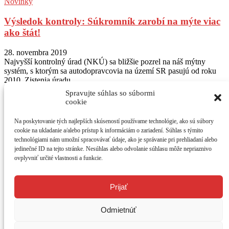
Novinky
Výsledok kontroly: Súkromník zarobí na mýte viac
ako štát!
28. novembra 2019
Najvyšší kontrolný úrad (NKÚ) sa bližšie pozrel na náš mýtny
systém, s ktorým sa autodopravcovia na území SR pasujú od roku
2010. Zistenia úradu...
Spravujte súhlas so súbormi
Sledujte nás na Instagram
@autogratis_magazin
cookie
Na poskytovanie tých najlepších skúseností používame technológie, ako sú súbory
O NÁS
cookie na ukladanie a/alebo prístup k informáciám o zariadení. Súhlas s týmito
AUTOGRÁTIS - jediný bezplatný motoristický časopis. Testy
technológiami nám umožní spracovávať údaje, ako je správanie pri prehliadaní alebo
vozidiel, prvé jazdy a novinky. Mesačne 44 strán vzrušujúceho
jedinečné ID na tejto stránke. Nesúhlas alebo odvolanie súhlasu môže nepriaznivo
čítania o autách v
atraktívnom grafickom dizajne. Časopis získate na
ovplyvniť určité vlastnosti a funkcie.
214 distribučných miestach v SR. Väčšinu z nich predstavujú
čerpacie stanice Shell, OMV a Slovnaft.
Kontaktujte nás:
redakcia@autogratis.sk
Prijať
SLEDUJTE NÁS
Odmietnúť
Ako vznikol AUTOGRÁTIS?
Zásady používania súborov cookie (EÚ)