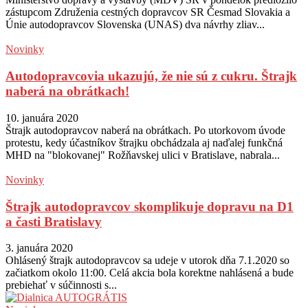
zástupcom Združenia cestných dopravcov SR Česmad Slovakia a
Únie autodopravcov Slovenska (UNAS) dva návrhy zliav...
Novinky
Autodopravcovia ukazujú, že nie sú z cukru. Štrajk
naberá na obrátkach!
10. januára 2020
Štrajk autodopravcov naberá na obrátkach. Po utorkovom úvode
protestu, kedy účastníkov štrajku obchádzala aj naďalej funkčná
MHD na "blokovanej" Rožňavskej ulici v Bratislave, nabrala...
Novinky
Štrajk autodopravcov skomplikuje dopravu na D1
a časti Bratislavy
3. januára 2020
Ohlásený štrajk autodopravcov sa udeje v utorok dňa 7.1.2020 so
začiatkom okolo 11:00. Celá akcia bola korektne nahlásená a bude
prebiehať v súčinnosti s...