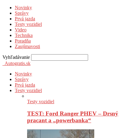
Novinky
Správy
Prvá jazda
Testy vozidiel
Video
Technika
Poradňa
Zaujímavosti
Vyhľadávanie
Autogratis.sk
Novinky
Správy
Prvá jazda
Testy vozidiel
Testy vozidiel
TEST: Ford Ranger PHEV – Drsný
pracant a „powerbanka“