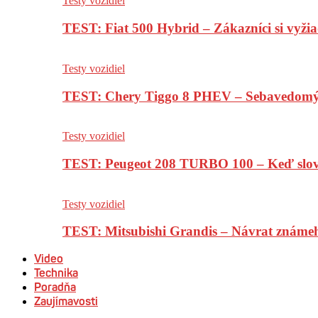
Testy vozidiel
TEST: Fiat 500 Hybrid – Zákazníci si vyžia
Testy vozidiel
TEST: Chery Tiggo 8 PHEV – Sebavedomý o
Testy vozidiel
TEST: Peugeot 208 TURBO 100 – Keď slov
Testy vozidiel
TEST: Mitsubishi Grandis – Návrat známe
Video
Technika
Poradňa
Zaujímavosti