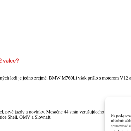
 valce?
luxusných lodí je jedno zrejmé. BMW M760Li však prišlo s motorom V1
, prvé jazdy a novinky. Mesačne 44 strán vzrušujúceho čítania o autá
Na poskytovan
anice Shell, OMV a Slovnaft.
ukladanie a/al
spracovávať úd