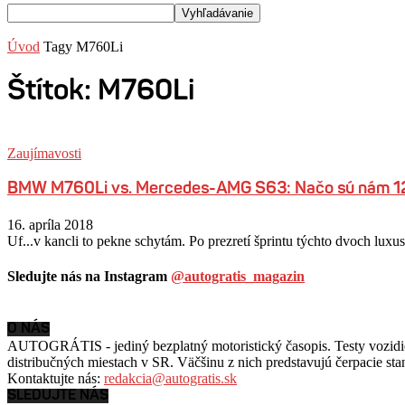
Úvod
Tagy
M760Li
Štítok: M760Li
Zaujímavosti
BMW M760Li vs. Mercedes-AMG S63: Načo sú nám 12
16. apríla 2018
Uf...v kancli to pekne schytám. Po prezretí šprintu týchto dvoch 
Sledujte nás na Instagram
@autogratis_magazin
O NÁS
AUTOGRÁTIS - jediný bezplatný motoristický časopis. Testy vozidiel
distribučných miestach v SR. Väčšinu z nich predstavujú čerpacie st
Kontaktujte nás:
redakcia@autogratis.sk
SLEDUJTE NÁS