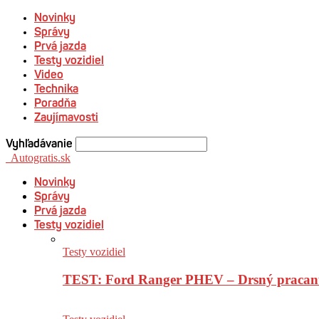
Novinky
Správy
Prvá jazda
Testy vozidiel
Video
Technika
Poradňa
Zaujímavosti
Vyhľadávanie
Autogratis.sk
Novinky
Správy
Prvá jazda
Testy vozidiel
Testy vozidiel
TEST: Ford Ranger PHEV – Drsný pracan