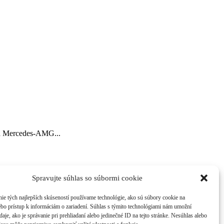
2 a Mercedes-AMG...
Spravujte súhlas so súbormi cookie
ch v
atraktívnom grafickom dizajne. Časopis získate na 214
ie tých najlepších skúseností používame technológie, ako sú súbory cookie na
ebo prístup k informáciám o zariadení. Súhlas s týmito technológiami nám umožní
aje, ako je správanie pri prehliadaní alebo jedinečné ID na tejto stránke. Nesúhlas alebo