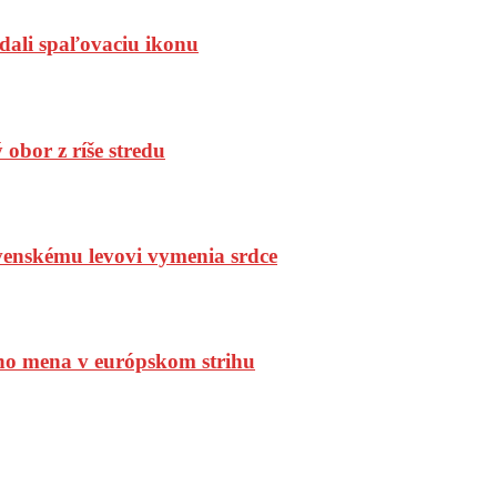
dali spaľovaciu ikonu
bor z ríše stredu
enskému levovi vymenia srdce
ho mena v európskom strihu