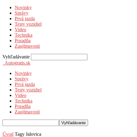
Novinky
Správy
Prvá jazda
Testy vozidiel
Video
Technika
Poradňa
Zaujímavosti
Vyhľadávanie
Autogratis.sk
Novinky
Správy
Prvá jazda
Testy vozidiel
Video
Technika
Poradňa
Zaujímavosti
Úvod
Tagy
Jalovica