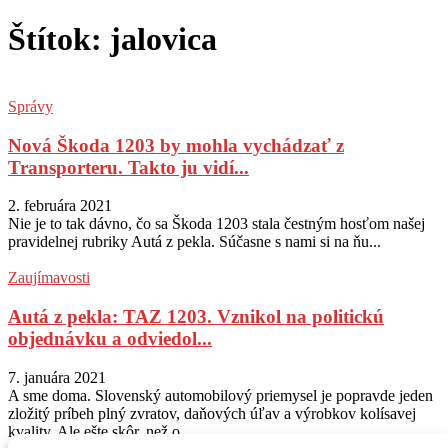
Štítok: jalovica
Správy
Nová Škoda 1203 by mohla vychádzať z
Transporteru. Takto ju vidí...
2. februára 2021
Nie je to tak dávno, čo sa Škoda 1203 stala čestným hosťom našej
pravidelnej rubriky Autá z pekla. Súčasne s nami si na ňu...
Zaujímavosti
Autá z pekla: TAZ 1203. Vznikol na politickú
objednávku a odviedol...
7. januára 2021
A sme doma. Slovenský automobilový priemysel je popravde jeden
zložitý príbeh plný zvratov, daňových úľav a výrobkov kolísavej
kvality. Ale ešte skôr, než o...