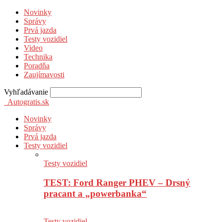
Novinky
Správy
Prvá jazda
Testy vozidiel
Video
Technika
Poradňa
Zaujímavosti
Vyhľadávanie
Autogratis.sk
Novinky
Správy
Prvá jazda
Testy vozidiel
Testy vozidiel
TEST: Ford Ranger PHEV – Drsný
pracant a „powerbanka“
Testy vozidiel