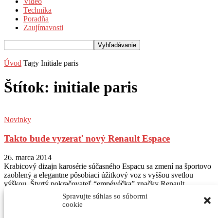
Video
Technika
Poradňa
Zaujímavosti
Úvod
Tagy
Initiale paris
Štítok: initiale paris
Novinky
Takto bude vyzerať nový Renault Espace
26. marca 2014
Krabicový dizajn karosérie súčasného Espacu sa zmení na športovo
zaoblený a elegantne pôsobiaci úžitkový voz s vyššou svetlou
výškou. Štvrtý pokračovateľ “empévéčka” značky Renault...
Spravujte súhlas so súbormi
Sledujte nás na Instagram
@autogratis_magazin
cookie