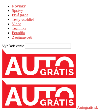
Novinky
Správy
Prvá jazda
Testy vozidiel
Video
Technika
Poradňa
Zaujímavosti
Vyhľadávanie
Autogratis.sk