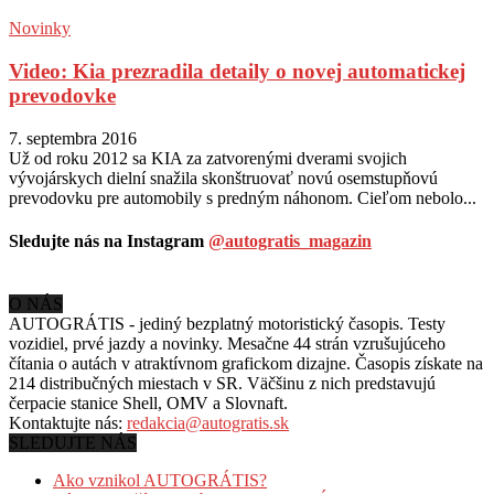
Novinky
Video: Kia prezradila detaily o novej automatickej
prevodovke
7. septembra 2016
Už od roku 2012 sa KIA za zatvorenými dverami svojich
vývojárskych dielní snažila skonštruovať novú osemstupňovú
prevodovku pre automobily s predným náhonom. Cieľom nebolo...
Sledujte nás na Instagram
@autogratis_magazin
O NÁS
AUTOGRÁTIS - jediný bezplatný motoristický časopis. Testy
vozidiel, prvé jazdy a novinky. Mesačne 44 strán vzrušujúceho
čítania o autách v
atraktívnom grafickom dizajne. Časopis získate na
214 distribučných miestach v SR. Väčšinu z nich predstavujú
čerpacie stanice Shell, OMV a Slovnaft.
Kontaktujte nás:
redakcia@autogratis.sk
SLEDUJTE NÁS
Ako vznikol AUTOGRÁTIS?