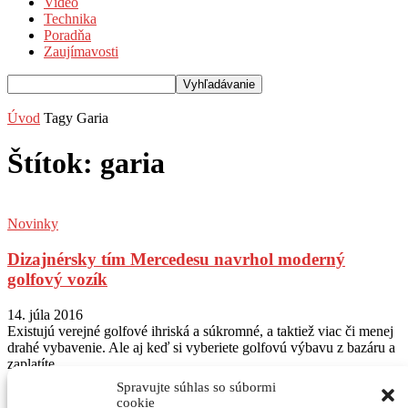
Video
Technika
Poradňa
Zaujímavosti
Úvod
Tagy
Garia
Štítok: garia
Novinky
Dizajnérsky tím Mercedesu navrhol moderný
golfový vozík
14. júla 2016
Existujú verejné golfové ihriská a súkromné, a taktiež viac či menej
drahé vybavenie. Ale aj keď si vyberiete golfovú výbavu z bazáru a
zaplatíte...
Spravujte súhlas so súbormi
Sledujte nás na Instagram
@autogratis_magazin
cookie