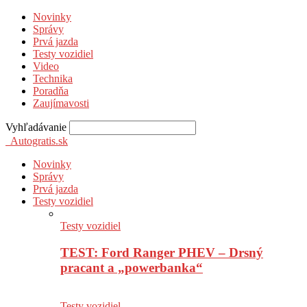
Novinky
Správy
Prvá jazda
Testy vozidiel
Video
Technika
Poradňa
Zaujímavosti
Vyhľadávanie
Autogratis.sk
Novinky
Správy
Prvá jazda
Testy vozidiel
Testy vozidiel
TEST: Ford Ranger PHEV – Drsný
pracant a „powerbanka“
Testy vozidiel