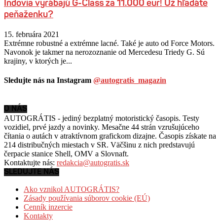
Indovia vyrábajú G-Class za 11.000 eur! Už hľadáte
peňaženku?
15. februára 2021
Extrémne robustné a extrémne lacné. Také je auto od Force Motors.
Navonok je takmer na nerozoznanie od Mercedesu Triedy G. Sú
krajiny, v ktorých je...
Sledujte nás na Instagram
@autogratis_magazin
O NÁS
AUTOGRÁTIS - jediný bezplatný motoristický časopis. Testy
vozidiel, prvé jazdy a novinky. Mesačne 44 strán vzrušujúceho
čítania o autách v
atraktívnom grafickom dizajne. Časopis získate na
214 distribučných miestach v SR. Väčšinu z nich predstavujú
čerpacie stanice Shell, OMV a Slovnaft.
Kontaktujte nás:
redakcia@autogratis.sk
SLEDUJTE NÁS
Ako vznikol AUTOGRÁTIS?
Zásady používania súborov cookie (EÚ)
Cenník inzercie
Kontakty