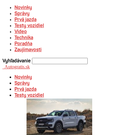
Novinky
Správy
Prvá jazda
Testy vozidiel
Video
Technika
Poradňa
Zaujímavosti
Vyhľadávanie
Autogratis.sk
Novinky
Správy
Prvá jazda
Testy vozidiel