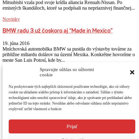
Mitsubishi vzala pod svoje krídla aliancia Renualt-Nissan. Po
emisných škandáloch, ktoré sa podpísali na nepriaznivej finančnej...
Novinky
BMW radu 3 už čoskoro aj “Made in Mexico”
19. júna 2016
Mníchovská automobilka BMW sa pustila do výstavby továrne za
približne miliardu dolárov na území Mexika. Konkrétne hovoríme o
meste San Luis Potosí, kde by...
Spravujte súhlas so súbormi
Sledujte nás na Instagram
@autogratis_magazin
cookie
Na poskytovanie tých najlepších skúseností používame technológie, ako sú súbory
O NÁS
cookie na ukladanie a/alebo prístup k informáciám o zariadení. Súhlas s týmito
AUTOGRÁTIS - jediný bezplatný motoristický časopis. Testy
technológiami nám umožní spracovávať údaje, ako je správanie pri prehliadaní alebo
vozidiel, prvé jazdy a novinky. Mesačne 44 strán vzrušujúceho
jedinečné ID na tejto stránke. Nesúhlas alebo odvolanie súhlasu môže nepriaznivo
čítania o autách v
atraktívnom grafickom dizajne. Časopis získate na
ovplyvniť určité vlastnosti a funkcie.
214 distribučných miestach v SR. Väčšinu z nich predstavujú
čerpacie stanice Shell, OMV a Slovnaft.
Kontaktujte nás:
redakcia@autogratis.sk
Prijať
SLEDUJTE NÁS