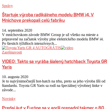
Správy
Štartuje výroba radikálneho modelu BMW i4. V
Mníchove prekopali celú fabriku
14. septembra 2020
V mníchovskom závode BMW Group je už všetko na mieste a
pripravené na začiatok výroby plne elektrického modelu BMW i4.
Po šiestich týždňoch intenzívnych...
Zaujímavosti
VIDEO: Takto sa vyrába šialený hatchback Toyota GR
Yaris
10. augusta 2020
Je to najvýnimočnejší hot-hatch na trhu, preto sa jeho výroba líši od
štandardu. Toyota GR Yaris sa rodí na špeciálnej výrobnej linke v
závode...
Novinky
Predaj áut v Európe sa v apríli prepadol takmer o 80...