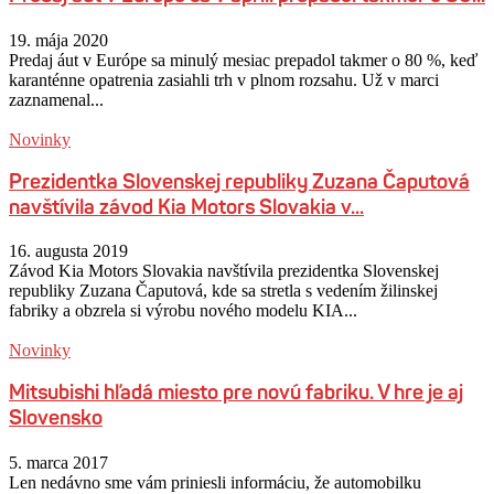
19. mája 2020
Predaj áut v Európe sa minulý mesiac prepadol takmer o 80 %, keď
karanténne opatrenia zasiahli trh v plnom rozsahu. Už v marci
zaznamenal...
Novinky
Prezidentka Slovenskej republiky Zuzana Čaputová
navštívila závod Kia Motors Slovakia v...
16. augusta 2019
Závod Kia Motors Slovakia navštívila prezidentka Slovenskej
republiky Zuzana Čaputová, kde sa stretla s vedením žilinskej
fabriky a obzrela si výrobu nového modelu KIA...
Novinky
Mitsubishi hľadá miesto pre novú fabriku. V hre je aj
Slovensko
5. marca 2017
Len nedávno sme vám priniesli informáciu, že automobilku