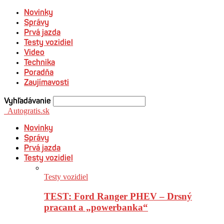
Novinky
Správy
Prvá jazda
Testy vozidiel
Video
Technika
Poradňa
Zaujímavosti
Vyhľadávanie
Autogratis.sk
Novinky
Správy
Prvá jazda
Testy vozidiel
Testy vozidiel
TEST: Ford Ranger PHEV – Drsný
pracant a „powerbanka“