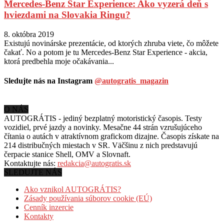
Mercedes-Benz Star Experience: Ako vyzerá deň s
hviezdami na Slovakia Ringu?
8. októbra 2019
Existujú novinárske prezentácie, od ktorých zhruba viete, čo môžete
čakať. No a potom je tu Mercedes-Benz Star Experience - akcia,
ktorá predbehla moje očakávania...
Sledujte nás na Instagram
@autogratis_magazin
O NÁS
AUTOGRÁTIS - jediný bezplatný motoristický časopis. Testy
vozidiel, prvé jazdy a novinky. Mesačne 44 strán vzrušujúceho
čítania o autách v
atraktívnom grafickom dizajne. Časopis získate na
214 distribučných miestach v SR. Väčšinu z nich predstavujú
čerpacie stanice Shell, OMV a Slovnaft.
Kontaktujte nás:
redakcia@autogratis.sk
SLEDUJTE NÁS
Ako vznikol AUTOGRÁTIS?
Zásady používania súborov cookie (EÚ)
Cenník inzercie
Kontakty