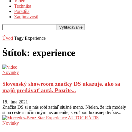
Video
Technika
Poradňa
Zaujímavosti
Úvod
Tagy
Experience
Štítok: experience
Novinky
Slovenský showroom značky DS ukazuje, ako sa
majú predávať autá. Pozrite...
18. júna 2021
Značka DS si u nás robí zatiaľ slušné meno. Nielen, že ich modely
si na ceste s ničím iným nezameníte, s voľbou luxusnej divízie...
Novinky