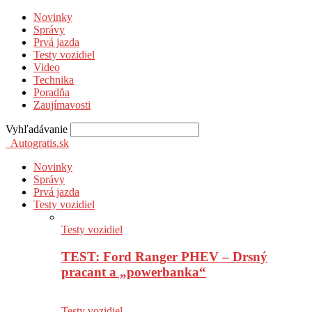
Novinky
Správy
Prvá jazda
Testy vozidiel
Video
Technika
Poradňa
Zaujímavosti
Vyhľadávanie
Autogratis.sk
Novinky
Správy
Prvá jazda
Testy vozidiel
Testy vozidiel
TEST: Ford Ranger PHEV – Drsný
pracant a „powerbanka“
Testy vozidiel