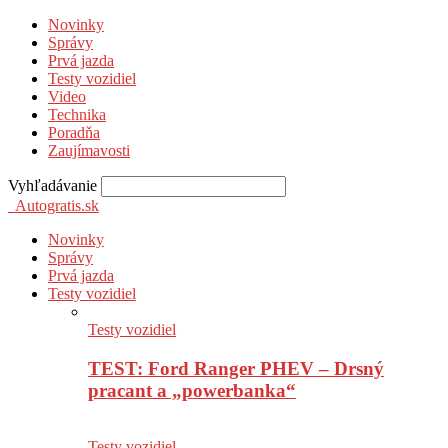
Novinky
Správy
Prvá jazda
Testy vozidiel
Video
Technika
Poradňa
Zaujímavosti
Vyhľadávanie
Autogratis.sk
Novinky
Správy
Prvá jazda
Testy vozidiel
Testy vozidiel
TEST: Ford Ranger PHEV – Drsný
pracant a „powerbanka“
Testy vozidiel