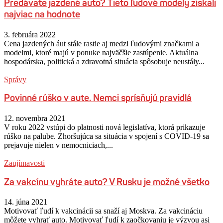
Predávate jazdené auto? Tieto ľudové modely získali
najviac na hodnote
3. februára 2022
Cena jazdených áut stále rastie aj medzi ľudovými značkami a
modelmi, ktoré majú v ponuke najväčšie zastúpenie. Aktuálna
hospodárska, politická a zdravotná situácia spôsobuje neustály...
Správy
Povinné rúško v aute. Nemci sprísňujú pravidlá
12. novembra 2021
V roku 2022 vstúpi do platnosti nová legislatíva, ktorá prikazuje
rúško na palube. Zhoršujúca sa situácia v spojení s COVID-19 sa
prejavuje nielen v nemocniciach,...
Zaujímavosti
Za vakcínu vyhráte auto? V Rusku je možné všetko
14. júna 2021
Motivovať ľudí k vakcinácii sa snaží aj Moskva. Za vakcináciu
môžete vyhrať auto. Motivovať ľudí k zaočkovaniu je výzvou asi