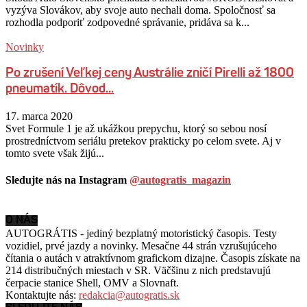
vyzýva Slovákov, aby svoje auto nechali doma. Spoločnosť sa
rozhodla podporiť zodpovedné správanie, pridáva sa k...
Novinky
Po zrušení Veľkej ceny Austrálie zničí Pirelli až 1800
pneumatík. Dôvod...
17. marca 2020
Svet Formule 1 je až ukážkou prepychu, ktorý so sebou nosí
prostredníctvom seriálu pretekov prakticky po celom svete. Aj v
tomto svete však žijú...
Sledujte nás na Instagram
@autogratis_magazin
O NÁS
AUTOGRÁTIS - jediný bezplatný motoristický časopis. Testy
vozidiel, prvé jazdy a novinky. Mesačne 44 strán vzrušujúceho
čítania o autách v
atraktívnom grafickom dizajne. Časopis získate na
214 distribučných miestach v SR. Väčšinu z nich predstavujú
čerpacie stanice Shell, OMV a Slovnaft.
Kontaktujte nás:
redakcia@autogratis.sk