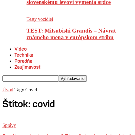
slovenskému levovi vymenia srdce
Testy vozidiel
TEST: Mitsubishi Grandis – Návrat
známeho mena v európskom strihu
Video
Technika
Poradňa
Zaujímavosti
Úvod
Tagy
Covid
Štítok: covid
Správy