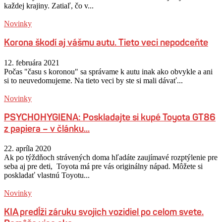
každej krajiny. Zatiaľ, čo v...
Novinky
Korona škodí aj vášmu autu. Tieto veci nepodceňte
12. februára 2021
Počas "času s koronou" sa správame k autu inak ako obvykle a ani
si to neuvedomujeme. Na tieto veci by ste si mali dávať...
Novinky
PSYCHOHYGIENA: Poskladajte si kupé Toyota GT86
z papiera – v článku...
22. apríla 2020
Ak po týždňoch strávených doma hľadáte zaujímavé rozptýlenie pre
seba aj pre deti, Toyota má pre vás originálny nápad. Môžete si
poskladať vlastnú Toyotu...
Novinky
KIA predĺži záruku svojich vozidiel po celom svete.