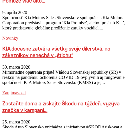
Pomôže viac ako...
9. apríla 2020
Spoločnosť Kia Motors Sales Slovensko v spolupráci s Kia Motors
Corporation predstavila program ‘Kia Promise’, alebo ‘prísľub Kia’,
ktorý predstavuje globálne predĺženie záruky vozidiel....
Novinky
KIA dočasne zatvára všetky svoje dílerstvá, no
zákazníkov nenechá v „štichu“
30. marca 2020
Mimoriadne opatrenia prijaté Vládou Slovenskej republiky (SR) v
reakcii na pandémiu ochorenia COVID-19 ovplyvnili aj fungovanie
spoločnosti KIA Motors Sales Slovensko (KMSS) a jej...
Zaujímavosti
Zostaňte doma a získajte Škodu na týždeň, vyzýva
značka v kampani...
25. marca 2020
Škoda Auto Slovensko prichádza s iniciatívou #SKODAriskovat a