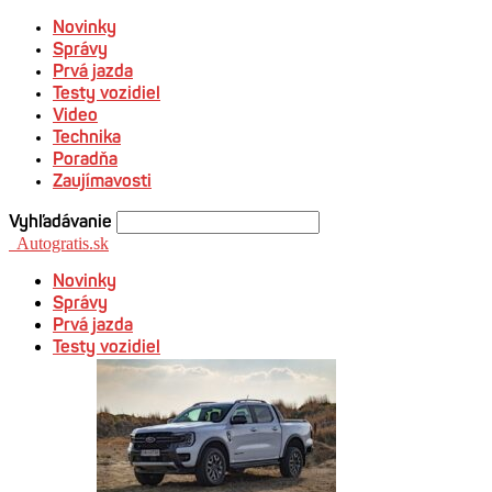
Novinky
Správy
Prvá jazda
Testy vozidiel
Video
Technika
Poradňa
Zaujímavosti
Vyhľadávanie
Autogratis.sk
Novinky
Správy
Prvá jazda
Testy vozidiel