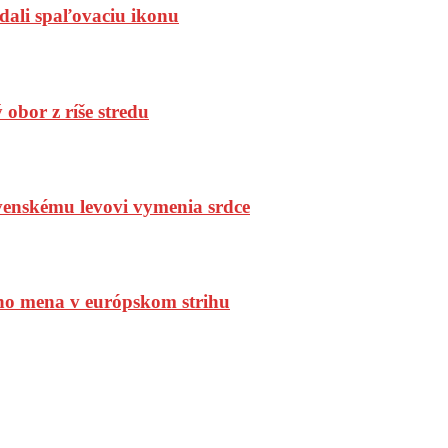
dali spaľovaciu ikonu
bor z ríše stredu
enskému levovi vymenia srdce
ho mena v európskom strihu