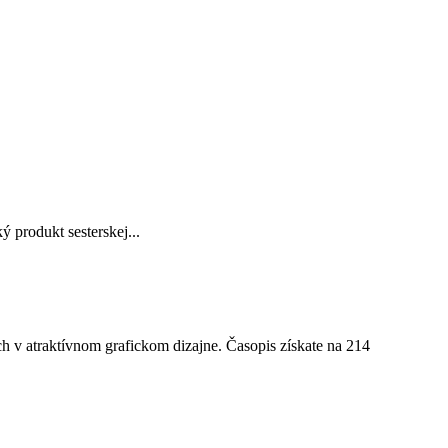
 produkt sesterskej...
ch v
atraktívnom grafickom dizajne. Časopis získate na 214