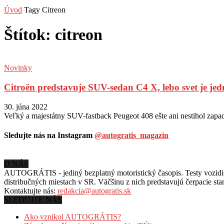
Úvod
Tagy
Citreon
Štítok: citreon
Novinky
Citroën predstavuje SUV-sedan C4 X, lebo svet je jedn
30. júna 2022
Veľký a majestátny SUV-fastback Peugeot 408 ešte ani nestihol zapadn
Sledujte nás na Instagram
@autogratis_magazin
O NÁS
AUTOGRÁTIS - jediný bezplatný motoristický časopis. Testy vozidiel
distribučných miestach v SR. Väčšinu z nich predstavujú čerpacie st
Kontaktujte nás:
redakcia@autogratis.sk
SLEDUJTE NÁS
Ako vznikol AUTOGRÁTIS?