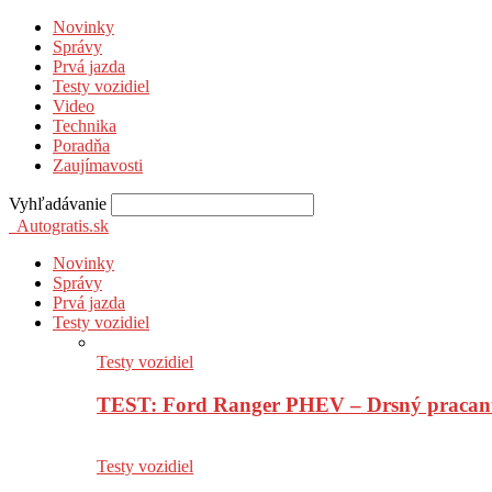
Novinky
Správy
Prvá jazda
Testy vozidiel
Video
Technika
Poradňa
Zaujímavosti
Vyhľadávanie
Autogratis.sk
Novinky
Správy
Prvá jazda
Testy vozidiel
Testy vozidiel
TEST: Ford Ranger PHEV – Drsný pracan
Testy vozidiel