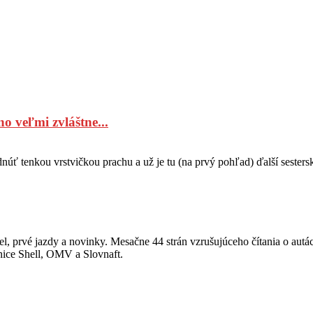
o veľmi zvláštne...
úť tenkou vrstvičkou prachu a už je tu (na prvý pohľad) ďalší sesterský
, prvé jazdy a novinky. Mesačne 44 strán vzrušujúceho čítania o autá
anice Shell, OMV a Slovnaft.