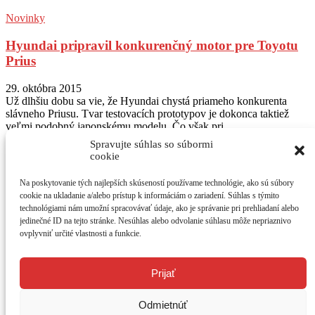
Novinky
Hyundai pripravil konkurenčný motor pre Toyotu
Prius
29. októbra 2015
Už dlhšiu dobu sa vie, že Hyundai chystá priameho konkurenta
slávneho Priusu. Tvar testovacích prototypov je dokonca taktiež
veľmi podobný japonskému modelu. Čo však pri...
Spravujte súhlas so súbormi
Sledujte nás na Instagram
@autogratis_magazin
cookie
Na poskytovanie tých najlepších skúseností používame technológie, ako sú súbory
O NÁS
cookie na ukladanie a/alebo prístup k informáciám o zariadení. Súhlas s týmito
AUTOGRÁTIS - jediný bezplatný motoristický časopis. Testy
technológiami nám umožní spracovávať údaje, ako je správanie pri prehliadaní alebo
vozidiel, prvé jazdy a novinky. Mesačne 44 strán vzrušujúceho
jedinečné ID na tejto stránke. Nesúhlas alebo odvolanie súhlasu môže nepriaznivo
čítania o autách v
atraktívnom grafickom dizajne. Časopis získate na
ovplyvniť určité vlastnosti a funkcie.
214 distribučných miestach v SR. Väčšinu z nich predstavujú
čerpacie stanice Shell, OMV a Slovnaft.
Kontaktujte nás:
redakcia@autogratis.sk
Prijať
SLEDUJTE NÁS
Odmietnúť
Ako vznikol AUTOGRÁTIS?