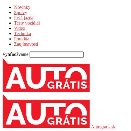
Novinky
Správy
Prvá jazda
Testy vozidiel
Video
Technika
Poradňa
Zaujímavosti
Vyhľadávanie
Autogratis.sk