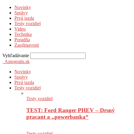
Novinky
Správy
Prvá jazda
Testy vozidiel
Video
Technika
Poradňa
Zaujímavosti
Vyhľadávanie
Autogratis.sk
Novinky
Správy
Prvá jazda
Testy vozidiel
Testy vozidiel
TEST: Ford Ranger PHEV – Drsný
pracant a „powerbanka“
Testy vozidiel