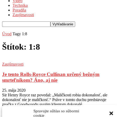
Video
Technika
Poradňa
Zaujímavosti
Úvod
Tagy
1:8
Štítok: 1:8
Zaujímavosti
Je tento Rolls-Royce Cullinan určený bežným
smrteľníkom? Áno, aj nie
25. mája 2020
Sir Henry Royce raz povedal: „Maličkosti robia dokonalosť, ale
dokonalosť nie je maličkosť.“ Práve v tomto duchu predstavuje
značka z Goodwoodu svojim klientom dokonalé...
Spravujte súhlas so súbormi
Sledujte nás na Instagram
@autogratis_magazin
cookie