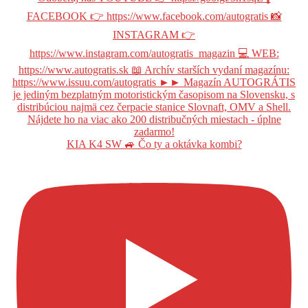
KIA K4 SW 🚙 Čo ty a oktávka kombi?