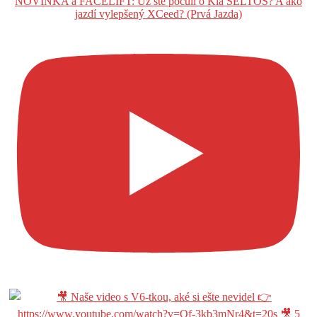
NOVINKA a FACELIFT: Už ste počuli o Kia SELTOS? A ako
jazdí vylepšený XCeed? (Prvá Jazda)