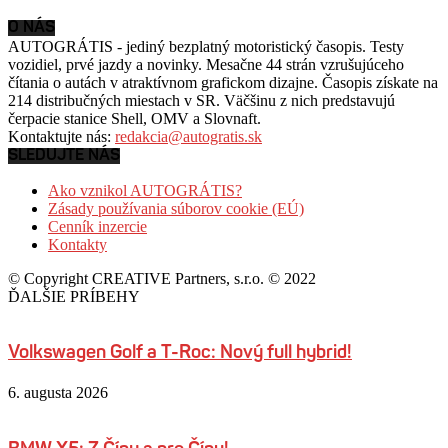
O NÁS
AUTOGRÁTIS - jediný bezplatný motoristický časopis. Testy
vozidiel, prvé jazdy a novinky. Mesačne 44 strán vzrušujúceho
čítania o autách v
atraktívnom grafickom dizajne. Časopis získate na
214 distribučných miestach v SR. Väčšinu z nich predstavujú
čerpacie stanice Shell, OMV a Slovnaft.
Kontaktujte nás:
redakcia@autogratis.sk
SLEDUJTE NÁS
Ako vznikol AUTOGRÁTIS?
Zásady používania súborov cookie (EÚ)
Cenník inzercie
Kontakty
© Copyright CREATIVE Partners, s.r.o. © 2022
ĎALŠIE PRÍBEHY
Volkswagen Golf a T-Roc: Nový full hybrid!
6. augusta 2026