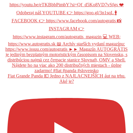
Fiat Grande Panda 💶 Jedno z NAJLACNEJŠÍCH áut na trhu.
Aké je?