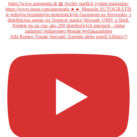
Alfa Romeo Tonale Speciale: Zarmúti alebo poteší Alfistov?!