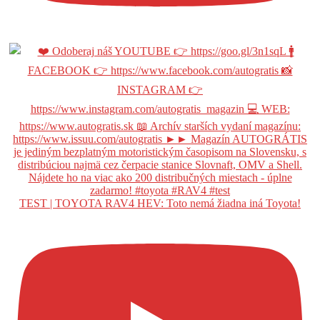
TEST | TOYOTA RAV4 HEV: Toto nemá žiadna iná Toyota!