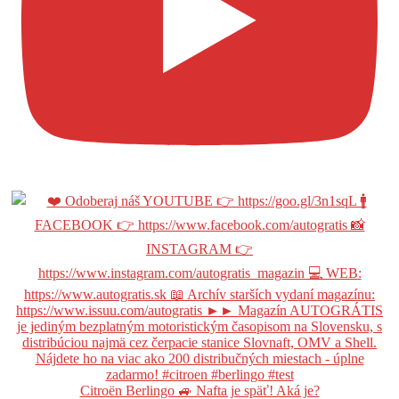
Citroën Berlingo 🚙 Nafta je späť! Aká je?