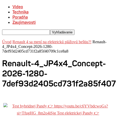
Video
Technika
Poradňa
Zaujímavosti
Úvod
Renault 4 sa mení na elektrickú plážovú beštiu?!
Renault-
4_JP4x4_Concept-2026-1280-
7def93d2405cd731f2a85f40709c1ce8a8
Renault-4_JP4x4_Concept-
2026-1280-
7def93d2405cd731f2a85f40