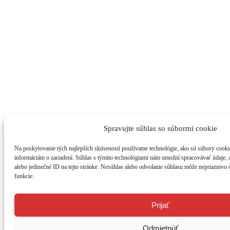
Spravujte súhlas so súbormi cookie
Na poskytovanie tých najlepších skúseností používame technológie, ako sú súbory cookie
informáciám o zariadení. Súhlas s týmito technológiami nám umožní spracovávať údaje, ak
alebo jedinečné ID na tejto stránke. Nesúhlas alebo odvolanie súhlasu môže nepriaznivo o
funkcie.
Prijať
Odmietnúť