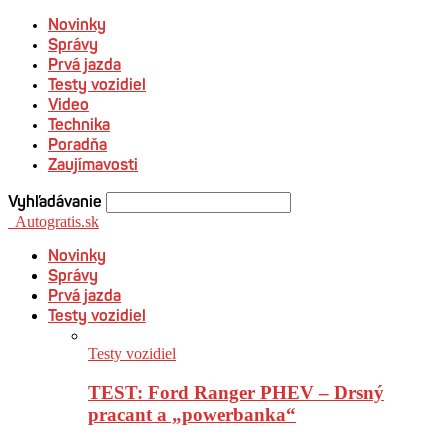
Novinky
Správy
Prvá jazda
Testy vozidiel
Video
Technika
Poradňa
Zaujímavosti
Vyhľadávanie
Autogratis.sk
Novinky
Správy
Prvá jazda
Testy vozidiel
Testy vozidiel
TEST: Ford Ranger PHEV – Drsný
pracant a „powerbanka“