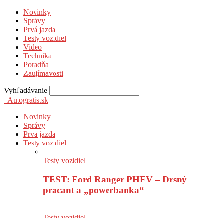
Novinky
Správy
Prvá jazda
Testy vozidiel
Video
Technika
Poradňa
Zaujímavosti
Vyhľadávanie
Autogratis.sk
Novinky
Správy
Prvá jazda
Testy vozidiel
Testy vozidiel
TEST: Ford Ranger PHEV – Drsný
pracant a „powerbanka“
Testy vozidiel