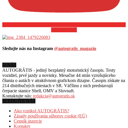
ODOBERAŤ
Sledujte nás na Instagram
@autogratis_magazin
O NÁS
AUTOGRÁTIS - jediný bezplatný motoristický časopis. Testy
vozidiel, prvé jazdy a novinky. Mesačne 44 strán vzrušujúceho
čítania o autách v
atraktívnom grafickom dizajne. Časopis získate na
214 distribučných miestach v SR. Väčšinu z nich predstavujú
čerpacie stanice Shell, OMV a Slovnaft.
Kontaktujte nás:
redakcia@autogratis.sk
SLEDUJTE NÁS
Ako vznikol AUTOGRÁTIS?
Zásady používania súborov cookie (EÚ)
Cenník inzercie
Kontakty