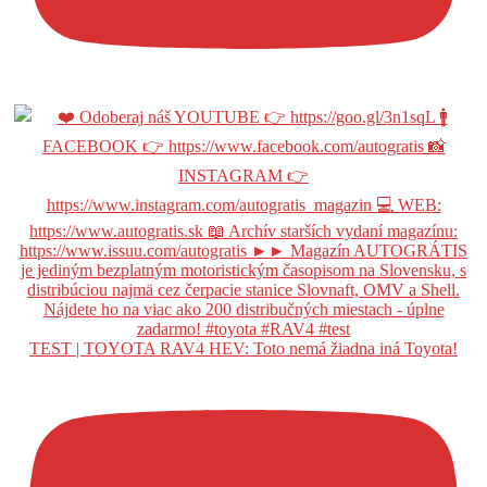
TEST | TOYOTA RAV4 HEV: Toto nemá žiadna iná Toyota!