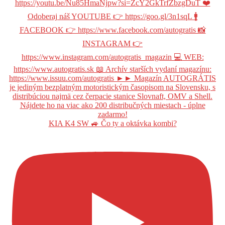
KIA K4 SW 🚙 Čo ty a oktávka kombi?