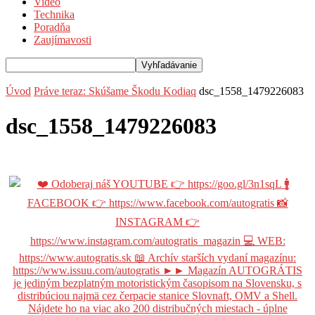
Video
Technika
Poradňa
Zaujímavosti
Úvod
Práve teraz: Skúšame Škodu Kodiaq
dsc_1558_1479226083
dsc_1558_1479226083