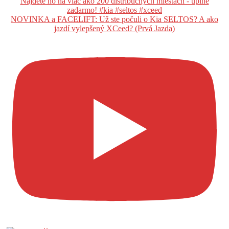
NOVINKA a FACELIFT: Už ste počuli o Kia SELTOS? A ako
jazdí vylepšený XCeed? (Prvá Jazda)