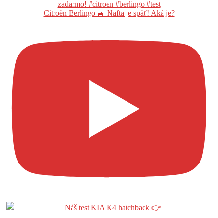
Citroën Berlingo 🚙 Nafta je späť! Aká je?