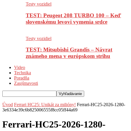
Testy vozidiel
TEST: Peugeot 208 TURBO 100 – Keď
slovenskému levovi vymenia srdce
Testy vozidiel
TEST: Mitsubishi Grandis – Návrat
známeho mena v európskom strihu
Video
Technika
Poradňa
Zaujímavosti
Úvod
Ferrari HC25: Unikát za milióny!
Ferrari-HC25-2026-1280-
3e6334e39c6b825006555f8cc05ff44a69
Ferrari-HC25-2026-1280-