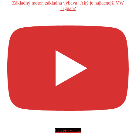
Základný motor, základná výbava | Aký je najlacnejší VW
Tiguan?
Chcem viac...