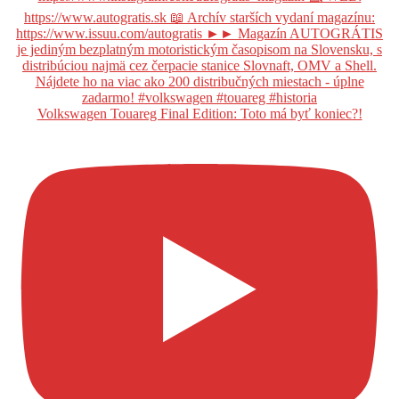
Volkswagen Touareg Final Edition: Toto má byť koniec?!