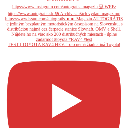
TEST | TOYOTA RAV4 HEV: Toto nemá žiadna iná Toyota!