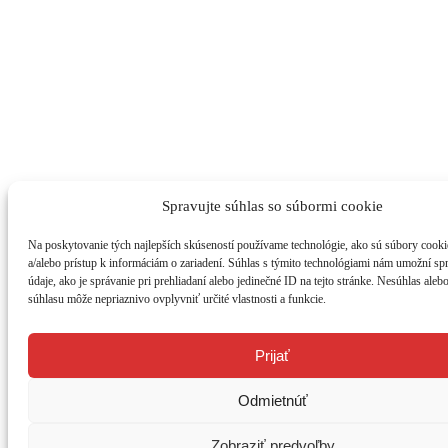
Spravujte súhlas so súbormi cookie
Na poskytovanie tých najlepších skúseností používame technológie, ako sú súbory cooki
a/alebo prístup k informáciám o zariadení. Súhlas s týmito technológiami nám umožní s
údaje, ako je správanie pri prehliadaní alebo jedinečné ID na tejto stránke. Nesúhlas aleb
súhlasu môže nepriaznivo ovplyvniť určité vlastnosti a funkcie.
Prijať
Odmietnúť
Zobraziť predvoľby