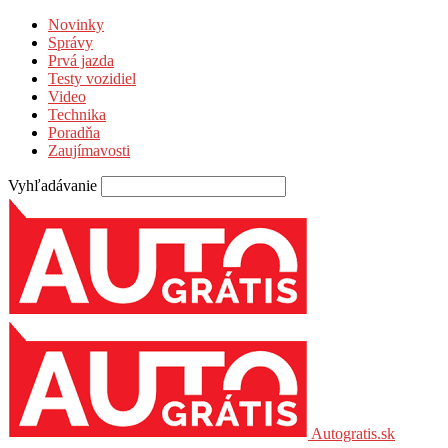
Novinky
Správy
Prvá jazda
Testy vozidiel
Video
Technika
Poradňa
Zaujímavosti
Vyhľadávanie
Autogratis.sk