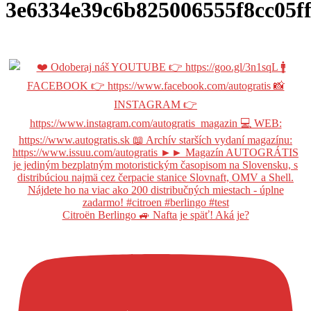
3e6334e39c6b825006555f8cc05f
Citroën Berlingo 🚙 Nafta je späť! Aká je?