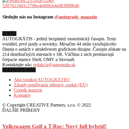
Sledujte nás na Instagram
@autogratis_magazin
O NÁS
AUTOGRÁTIS - jediný bezplatný motoristický časopis. Testy
vozidiel, prvé jazdy a novinky. Mesačne 44 strán vzrušujúceho
čítania o autách v
atraktívnom grafickom dizajne. Časopis získate na
214 distribučných miestach v SR. Väčšinu z nich predstavujú
čerpacie stanice Shell, OMV a Slovnaft.
Kontaktujte nás:
redakcia@autogratis.sk
SLEDUJTE NÁS
Ako vznikol AUTOGRÁTIS?
Zásady používania súborov cookie (EÚ)
Cenník inzercie
Kontakty
© Copyright CREATIVE Partners, s.r.o. © 2022
ĎALŠIE PRÍBEHY
Volkswagen Golf a T-Roc: Nový full hybrid!