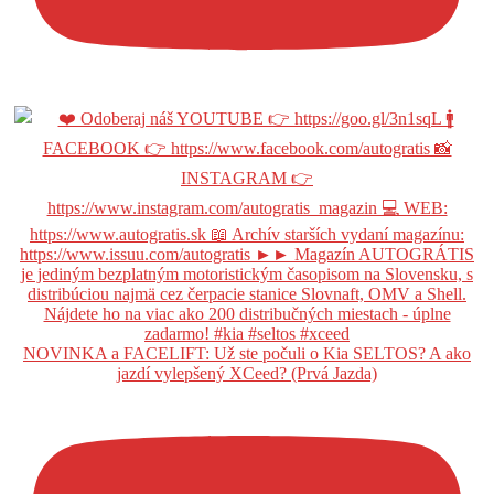
NOVINKA a FACELIFT: Už ste počuli o Kia SELTOS? A ako
jazdí vylepšený XCeed? (Prvá Jazda)