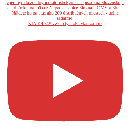
KIA K4 SW 🚙 Čo ty a oktávka kombi?