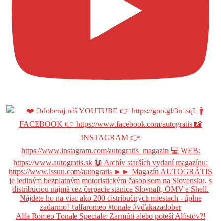
Alfa Romeo Tonale Speciale: Zarmúti alebo poteší Alfistov?!